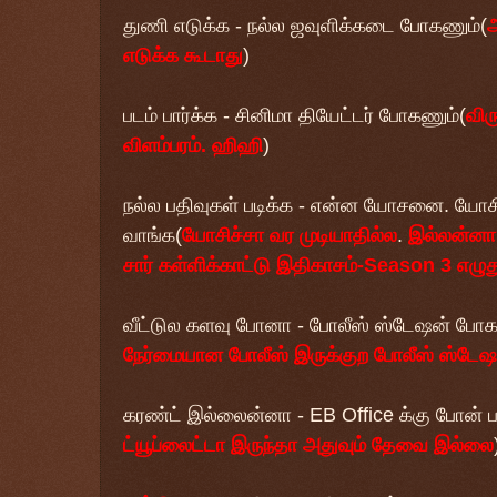
துணி எடுக்க - நல்ல ஜவுளிக்கடை போகணும்(
அ
எடுக்க கூடாது
)
படம் பார்க்க - சினிமா தியேட்டர் போகணும்(
விர
விளம்பரம். ஹிஹி
)
நல்ல பதிவுகள் படிக்க - என்ன யோசனை. யோசி
வாங்க(
யோசிச்சா வர முடியாதில்ல
.
இல்லன்னா 
சார் கள்ளிக்காட்டு இதிகாசம்-Season 3 எழு
வீட்டுல களவு போனா - போலீஸ் ஸ்டேஷன் போக
நேர்மையான போலீஸ் இருக்குற போலீஸ் ஸ்டே
கரண்ட் இல்லைன்னா - EB Office க்கு போன்
ட்யூப்லைட்டா இருந்தா அதுவும் தேவை இல்லை