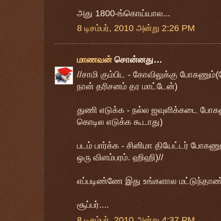
அது 1800-ங்கொய்யால...
8 டிசம்பர், 2010 அன்று 2:26 PM
மாணவன்
சொன்னது…
//சாமி கும்பிட - கோவிலுக்கு போகணும்
நான் தரிசனம் தர மாட்டேன்)
துணி எடுக்க - நல்ல ஜவுளிக்கடை போகண
கொடில எடுக்க கூடாது)
படம் பார்க்க - சினிமா தியேட்டர் போகணும
ஒரு விளம்பரம். ஹிஹி)//
எப்படிண்ணே இது உங்களால மட்டுந்தாண்
சூப்பர்....
8 டிசம்பர், 2010 அன்று 4:37 PM