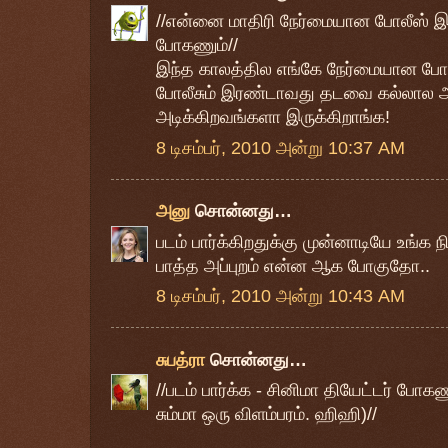
//என்னை மாதிரி நேர்மையான போலீஸ் இ
போகணும்//
இந்த காலத்தில எங்கே நேர்மையான போலீ
போலீசும் இரண்டாவது தடவை கல்லால அட
அடிக்கிறவங்களா இருக்கிறாங்க!
8 டிசம்பர், 2010 அன்று 10:37 AM
அனு
சொன்னது…
படம் பார்க்கிறதுக்கு முன்னாடியே உங்க 
பாத்த அப்புறம் என்ன ஆக போகுதோ..
8 டிசம்பர், 2010 அன்று 10:43 AM
சுபத்ரா
சொன்னது…
//படம் பார்க்க - சினிமா தியேட்டர் போகண
சும்மா ஒரு விளம்பரம். ஹிஹி)//