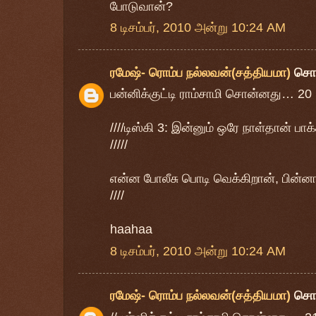
போடுவான்?
8 டிசம்பர், 2010 அன்று 10:24 AM
ரமேஷ்- ரொம்ப நல்லவன்(சத்தியமா)
சொ
பன்னிக்குட்டி ராம்சாமி சொன்னது… 20
////டிஸ்கி 3: இன்னும் ஒரே நாள்தான் பாக்
/////
என்ன போலீசு பொடி வெக்கிறான், பின்
////
haahaa
8 டிசம்பர், 2010 அன்று 10:24 AM
ரமேஷ்- ரொம்ப நல்லவன்(சத்தியமா)
சொ