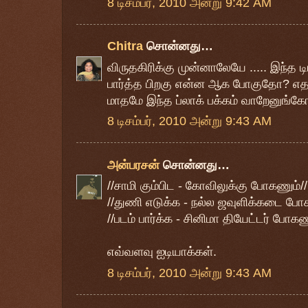
8 டிசம்பர், 2010 அன்று 9:42 AM
Chitra
சொன்னது…
விருதகிரிக்கு முன்னாலேயே ..... இந்த டிங்
பார்த்த பிறகு என்ன ஆக போகுதோ? எதற
மாதமே இந்த ப்லாக் பக்கம் வாறேனுங்கோ.
8 டிசம்பர், 2010 அன்று 9:43 AM
அன்பரசன்
சொன்னது…
//சாமி கும்பிட - கோவிலுக்கு போகணும்//
//துணி எடுக்க - நல்ல ஜவுளிக்கடை போக
//படம் பார்க்க - சினிமா தியேட்டர் போகண
எவ்வளவு ஐடியாக்கள்.
8 டிசம்பர், 2010 அன்று 9:43 AM