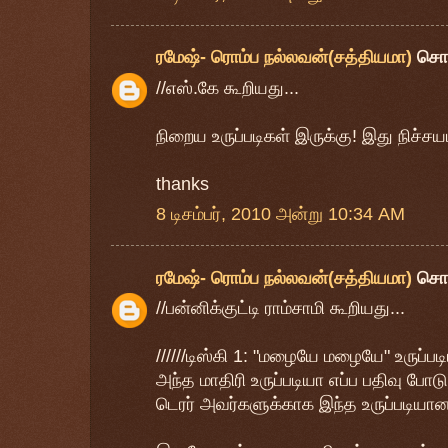
ரமேஷ்- ரொம்ப நல்லவன்(சத்தியமா)
சொ
//எஸ்.கே கூறியது...
நிறைய உருப்படிகள் இருக்கு! இது நிச்சயம
thanks
8 டிசம்பர், 2010 அன்று 10:34 AM
ரமேஷ்- ரொம்ப நல்லவன்(சத்தியமா)
சொ
//பன்னிக்குட்டி ராம்சாமி கூறியது...
//////டிஸ்கி 1: "மழையே மழையே" உருப்பட
அந்த மாதிரி உருப்படியா எப்ப பதிவு போ
டெரர் அவர்களுக்காக இந்த உருப்படியான ப