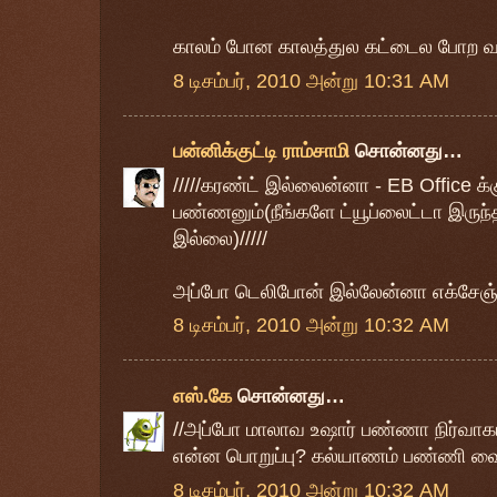
காலம் போன காலத்துல கட்டைல போற 
8 டிசம்பர், 2010 அன்று 10:31 AM
பன்னிக்குட்டி ராம்சாமி
சொன்னது…
/////கரண்ட் இல்லைன்னா - EB Office க
பண்ணனும்(நீங்களே ட்யூப்லைட்டா இருந
இல்லை)/////
அப்போ டெலிபோன் இல்லேன்னா எக்சேஞ
8 டிசம்பர், 2010 அன்று 10:32 AM
எஸ்.கே
சொன்னது…
//அப்போ மாலாவ உஷார் பண்ணா நிர்வாகம்
என்ன பொறுப்பு? கல்யாணம் பண்ணி வைக
8 டிசம்பர், 2010 அன்று 10:32 AM