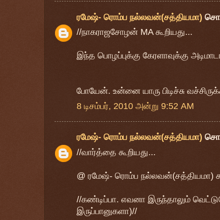
ரமேஷ்- ரொம்ப நல்லவன்(சத்தியமா)
சொ
//நாகராஜசோழன் MA கூறியது...
இந்த பொழப்புக்கு கேரளாவுக்கு அடிமாட
போயேன். உன்னை யாரு பிடிச்சு வச்சிருக
8 டிசம்பர், 2010 அன்று 9:52 AM
ரமேஷ்- ரொம்ப நல்லவன்(சத்தியமா)
சொ
//வார்த்தை கூறியது...
@ ரமேஷ்- ரொம்ப நல்லவன்(சத்தியமா) க
//கண்டிப்பா. எவனா இருந்தாலும் வெட்ட
இருப்பானுகளா)//