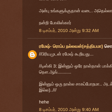
அன்பு உங்களுக்குதான் வடை. அதெல்லா
நன்றி போலிஸ்கார்
8 டிசம்பர், 2010 அன்று 9:32 AM
ரமேஷ்- ரொம்ப நல்லவன்(சத்தியமா)
சொ
//பிரியமுடன் ரமேஷ் கூறியது...
//டிஸ்கி 3: இன்னும் ஒரே நாள்தான் பாக்கி
நௌ.ஆங்...........
இன்னும் ஒரு நாள்ல சாகப்போறமா.. அட
இல்ல)..///
hehe
8 டிசம்பர், 2010 அன்று 9:40 AM