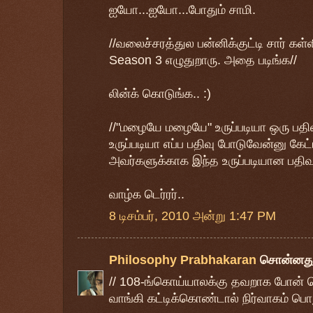
ஐயோ...ஐயோ...போதும் சாமி.
//வலைச்சரத்துல பன்னிக்குட்டி சார் கள்
Season 3 எழுதுறாரு. அதை படிங்க//
லின்க் கொடுங்க.. :)
//"மழையே மழையே" உருப்படியா ஒரு பதிவ
உருப்படியா எப்ப பதிவு போடுவேன்னு கேட
அவர்களுக்காக இந்த உருப்படியான பதிவு
வாழ்க டெர்ரர்..
8 டிசம்பர், 2010 அன்று 1:47 PM
Philosophy Prabhakaran
சொன்னத
// 108-ங்கொய்யாலக்கு தவறாக போன் செய
வாங்கி கட்டிக்கொண்டால் நிர்வாகம் பொறு