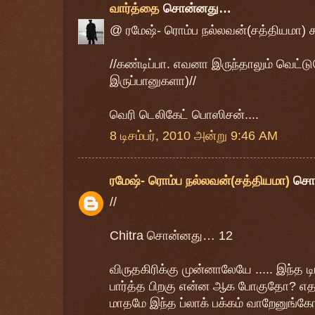
வார்த்தை
சொன்னது…
@ ரமேஷ்- ரொம்ப நல்லவன்(சத்தியமா) க
//கண்டிப்பா. எவனா இருந்தாலும் வெட்ட
இருப்பானுகளா)//
வெரி டெலிகேட் பொஸிசன்....
8 டிசம்பர், 2010 அன்று 9:46 AM
ரமேஷ்- ரொம்ப நல்லவன்(சத்தியமா)
சொ
//
Chitra சொன்னது… 12
விருதகிரிக்கு முன்னாலேயே ..... இந்த டிங்
பார்த்த பிறகு என்ன ஆக போகுதோ? எதற
மாதமே இந்த ப்லாக் பக்கம் வாறேனுங்கோ..