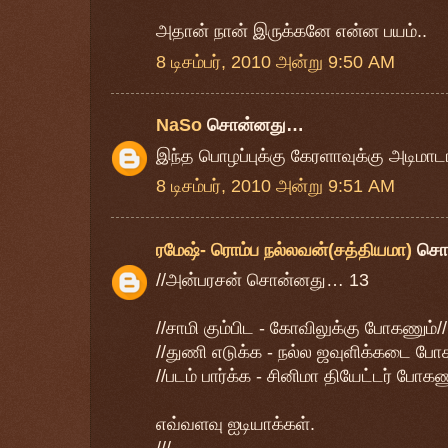
அதான் நான் இருக்கனே என்ன பயம்..
8 டிசம்பர், 2010 அன்று 9:50 AM
NaSo
சொன்னது…
இந்த பொழப்புக்கு கேரளாவுக்கு அடிமா
8 டிசம்பர், 2010 அன்று 9:51 AM
ரமேஷ்- ரொம்ப நல்லவன்(சத்தியமா)
சொ
//அன்பரசன் சொன்னது… 13
//சாமி கும்பிட - கோவிலுக்கு போகணும்//
//துணி எடுக்க - நல்ல ஜவுளிக்கடை போக
//படம் பார்க்க - சினிமா தியேட்டர் போகண
எவ்வளவு ஐடியாக்கள்.