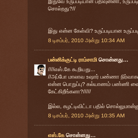
இதுவே உருப்படியான பதிவுன்னா, உருப்
சொல்றது?//
இது என்ன கேள்வி? உருப்படியான உருப்ப
8 டிசம்பர், 2010 அன்று 10:34 AM
பன்னிக்குட்டி ராம்சாமி
சொன்னது…
////எஸ்.கே கூறியது...
//அப்போ மாலாவ உஷார் பண்ணா நிர்வாகம்
என்ன பொறுப்பு? கல்யாணம் பண்ணி வை
கேட்கிறீங்களா?/////
இல்ல, கழட்டிவிட்டா பதில் சொல்லுமான்னு
8 டிசம்பர், 2010 அன்று 10:35 AM
எஸ்.கே
சொன்னது…