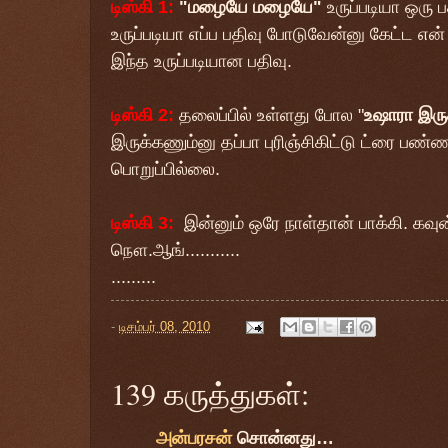
டிஸ்கி 1:
"மழையே மழையே"
உருப்படியா ஒரு ப
உருப்படியா எப்ப பதிவு போடுவேன்னு கேட்ட எ
இந்த உருப்படியான பதிவு.
டிஸ்கி 2:
தலைப்பில் உள்ளது போல "
உஷாரா இரு
இருக்கணும்னு தப்பா புரிஞ்சிகிட்டு ட்ரை பண்
பொறுப்பில்லை.
டிஸ்கி 3:
இன்னும் ஒரே நாள்தான் பாக்கி. கவுன்
நௌ.ஆங்...........
.........
-
டிசம்பர் 08, 2010
139 கருத்துகள்:
அன்பரசன்
சொன்னது…