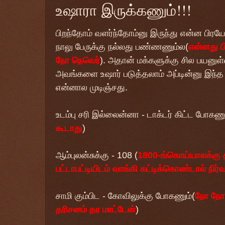
உஷாரா இருக்கணும்!!!
பிறந்தோம் வளர்ந்தோம்னு இருந்து என்ன பிர
நாலு பேருக்கு நல்லது பண்ணணும்ல(
என்னது ப
நோ நெவெர்
). அதான் மக்களுக்கு சில பயனு
அவங்களை உஷார் படுத்தலாம் அப்டின்னு இந்
என்னால முடிஞ்சது.
உடம்பு சரி இல்லைன்னா - டாக்டர் கிட்ட போகணு
கூடாது
)
ஆம்புலன்சுக்கு - 108 (
1800-ங்கொய்யாலக்கு
பட்டாபட்டியிடம் வாங்கி கட்டிக்கொண்டால் நிர்
சாமி கும்பிட - கோவிலுக்கு போகணும்(
நோ நோ ந
தரிசனம் தர மாட்டேன்
)