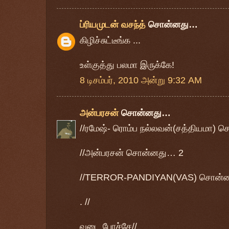
ப்ரியமுடன் வசந்த்
சொன்னது…
கிழிச்சுட்டீங்க ...
உள்குத்து பலமா இருக்கே!
8 டிசம்பர், 2010 அன்று 9:32 AM
அன்பரசன்
சொன்னது…
//ரமேஷ்- ரொம்ப நல்லவன்(சத்தியமா)
//அன்பரசன் சொன்னது… 2
//TERROR-PANDIYAN(VAS) சொன்
. //
வடை போச்சே//