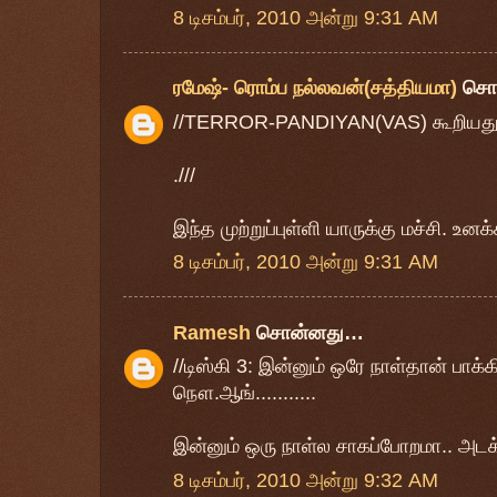
8 டிசம்பர், 2010 அன்று 9:31 AM
ரமேஷ்- ரொம்ப நல்லவன்(சத்தியமா)
சொ
//TERROR-PANDIYAN(VAS) கூறியது.
.///
இந்த முற்றுப்புள்ளி யாருக்கு மச்சி. உனக
8 டிசம்பர், 2010 அன்று 9:31 AM
Ramesh
சொன்னது…
//டிஸ்கி 3: இன்னும் ஒரே நாள்தான் பாக்கி
நௌ.ஆங்...........
இன்னும் ஒரு நாள்ல சாகப்போறமா.. அட
8 டிசம்பர், 2010 அன்று 9:32 AM