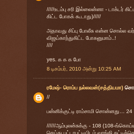
/////உடம்பு சரி இல்லைன்னா - டாக்டர் கி
கிட்ட போகக் கூடாது)/////
அதாவது சிப்பு போலீசு என்ன சொல்ல வர்
விஜய்காந்துகிட்ட போகனுமாம்..!
////
yes. க க க போ
8 டிசம்பர், 2010 அன்று 10:25 AM
ரமேஷ்- ரொம்ப நல்லவன்(சத்தியமா)
சொ
//
பன்னிக்குட்டி ராம்சாமி சொன்னது… 24
//////ஆம்புலன்சுக்கு - 108 (108-ங்க
செய்து பட்டாபட்டியிடம் வாங்கி கட்டிக்