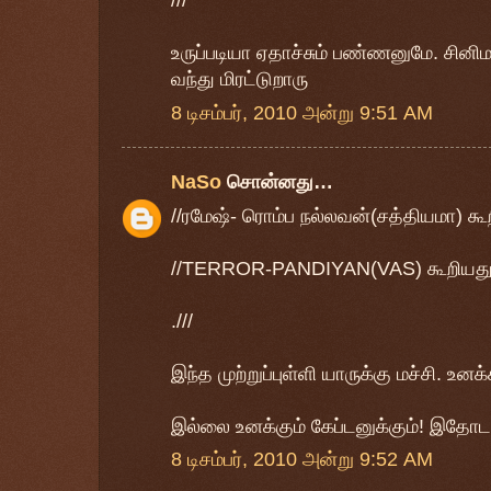
///
உருப்படியா ஏதாச்சும் பண்ணனுமே. சினிம
வந்து மிரட்டுறாரு
8 டிசம்பர், 2010 அன்று 9:51 AM
NaSo
சொன்னது…
//ரமேஷ்- ரொம்ப நல்லவன்(சத்தியமா) கூற
//TERROR-PANDIYAN(VAS) கூறியது.
.///
இந்த முற்றுப்புள்ளி யாருக்கு மச்சி. உனக
இல்லை உனக்கும் கேப்டனுக்கும்! இதோட 
8 டிசம்பர், 2010 அன்று 9:52 AM