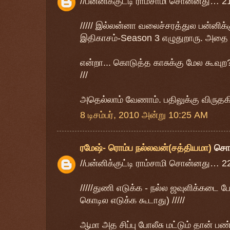
//பன்னிக்குட்டி ராம்சாமி சொன்னது… 2
///// இல்லன்னா வலைச்சரத்துல பன்னிக்கு
இதிகாசம்-Season 3 எழுதுறாரு. அதை பட
என்றா... கொடுத்த காசுக்கு மேல கூவுற? 
///
அதெல்லாம் வேணாம். பதிலுக்கு விருதகி
8 டிசம்பர், 2010 அன்று 10:25 AM
ரமேஷ்- ரொம்ப நல்லவன்(சத்தியமா)
சொ
//பன்னிக்குட்டி ராம்சாமி சொன்னது… 2
/////துணி எடுக்க - நல்ல ஜவுளிக்கடை 
கொடில எடுக்க கூடாது) /////
ஆமா அத சிப்பு போலீசு மட்டும் தான் ப