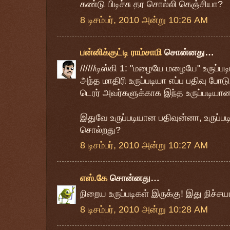
கண்டு பிடிச்சு தர சொல்லி கெஞ்சியா?
8 டிசம்பர், 2010 அன்று 10:26 AM
பன்னிக்குட்டி ராம்சாமி
சொன்னது…
//////டிஸ்கி 1: "மழையே மழையே" உருப்பட
அந்த மாதிரி உருப்படியா எப்ப பதிவு போ
டெரர் அவர்களுக்காக இந்த உருப்படியான ப
இதுவே உருப்படியான பதிவுன்னா, உருப்
சொல்றது?
8 டிசம்பர், 2010 அன்று 10:27 AM
எஸ்.கே
சொன்னது…
நிறைய உருப்படிகள் இருக்கு! இது நிச்சய
8 டிசம்பர், 2010 அன்று 10:28 AM