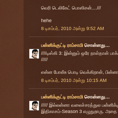
வெரி டெலிகேட் பொஸிசன்....///
hehe
8 டிசம்பர், 2010 அன்று 9:52 AM
பன்னிக்குட்டி ராம்சாமி
சொன்னது…
////டிஸ்கி 3: இன்னும் ஒரே நாள்தான் பாக்
/////
என்ன போலீசு பொடி வெக்கிறான், பின்
8 டிசம்பர், 2010 அன்று 10:15 AM
பன்னிக்குட்டி ராம்சாமி
சொன்னது…
///// இல்லன்னா வலைச்சரத்துல பன்னிக்கு
இதிகாசம்-Season 3 எழுதுறாரு. அதை பட