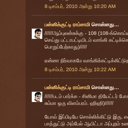
8 டிசம்பர், 2010 அன்று 10:20 AM
பன்னிக்குட்டி ராம்சாமி
சொன்னது…
//////ஆம்புலன்சுக்கு - 108 (108-ங்க
செய்து பட்டாபட்டியிடம் வாங்கி கட்டிக்
பொறுப்பேற்காது)/////
ஏன்னா நிர்வாகமே வாங்கிக்கட்டிக்கிட்டுத
8 டிசம்பர், 2010 அன்று 10:22 AM
பன்னிக்குட்டி ராம்சாமி
சொன்னது…
//////படம் பார்க்க - சினிமா தியேட்டர் ப
சும்மா ஒரு விளம்பரம். ஹிஹி)//////
யோவ் இப்பிடியே சொல்லிக்கிட்டு இரு, எ
பாத்துட்டு அம்பேல் ஆயிட்டா அப்புறம் உ